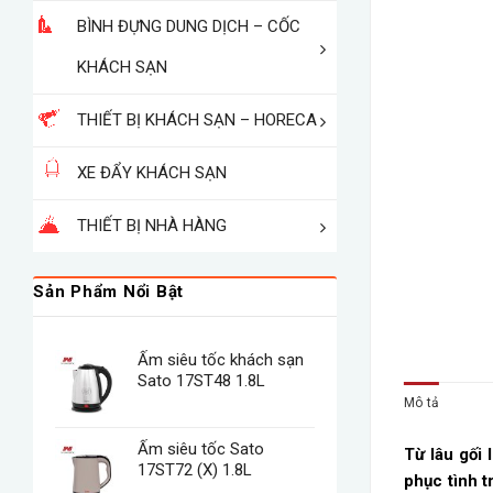
BÌNH ĐỰNG DUNG DỊCH – CỐC
KHÁCH SẠN
THIẾT BỊ KHÁCH SẠN – HORECA
XE ĐẨY KHÁCH SẠN
THIẾT BỊ NHÀ HÀNG
Sản Phẩm Nổi Bật
Ấm siêu tốc khách sạn
Sato 17ST48 1.8L
Mô tả
Ấm siêu tốc Sato
Từ lâu gối 
17ST72 (X) 1.8L
phục tình t