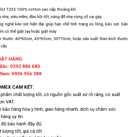
p
 lót T233 100% cotton cao cấp thoáng khí
u nhẹ, siêu mềm, đàn hồi tốt, nâng đỡ nhẹ vùng cổ vai gáy
g nghệ kéo sợi hiện đại giúp hạn chế tình trạng xù lông, kéo sợi. Sản
m có thể giặt tay hoặc giặt máy.
h thước: 40*60cm, 45*65cm, 50*70cm, hoặc sản xuất theo kích thước
 cầu
ĐẶT HÀNG:
Bắc: 0392 886 680
Nam: 0906 956 388
MEX CAM KẾT:
 phẩm chất lượng tốt, có nguồn gốc xuất xứ rõ ràng, có xuất
ơn VAT.
 bảo hàng hóa y hình, giao hàng nhanh, dịch vụ chăm sóc
hàng uy tín.
 độ bảo hành đầy đủ.
 lượng tốt, giá cả tốt