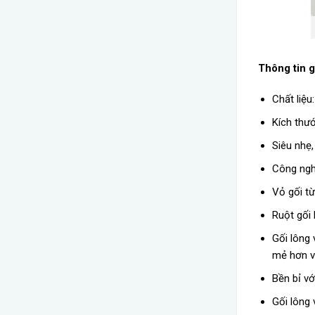
Thông tin g
Chất liệu
Kích thư
Siêu nhẹ,
Công nghệ
Vỏ gối t
Ruột gối 
Gối lông 
mẻ hơn và
Bền bỉ vớ
Gối lông 