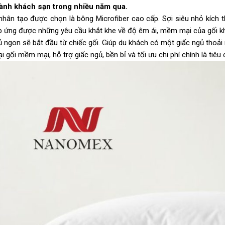
gành khách sạn trong nhiều năm qua.
 nhân tạo được chọn là bông Microfiber cao cấp. Sợi siêu nhỏ kích 
p ứng được những yêu cầu khắt khe về độ êm ái, mềm mại của gối k
 ngon sẽ bắt đầu từ chiếc gối. Giúp du khách có một giấc ngủ thoải m
i gối mềm mại, hỗ trợ giấc ngủ, bền bỉ và tối ưu chi phí chính là ti