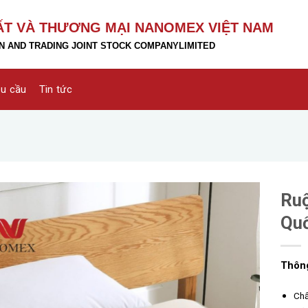
ẤT VÀ THƯƠNG MẠI NANOMEX VIỆT NAM
 AND TRADING JOINT STOCK COMPANY
LIMITED
êu cầu
Tin tức
Ruộ
Quố
Thông
Chấ