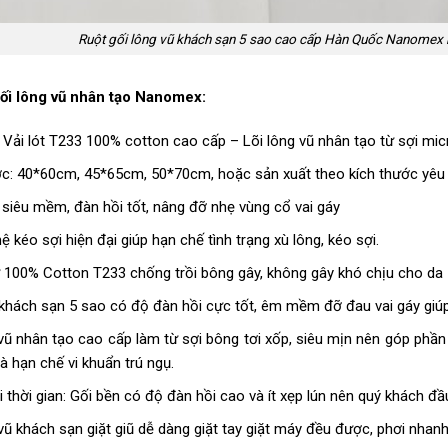
Ruột gối lông vũ khách sạn 5 sao cao cấp Hàn Quốc Nanomex 
ối lông vũ nhân tạo Nanomex:
: Vải lót T233 100% cotton cao cấp – Lõi lông vũ nhân tạo từ sợi m
ớc: 40*60cm, 45*65cm, 50*70cm, hoặc sản xuất theo kích thước yêu
 siêu mềm, đàn hồi tốt, nâng đỡ nhẹ vùng cổ vai gáy
 kéo sợi hiện đại giúp hạn chế tình trạng xù lông, kéo sợi.
ừ 100% Cotton T233 chống trồi bông gây, không gây khó chịu cho da
khách sạn 5 sao có độ đàn hồi cực tốt, êm mềm đỡ đau vai gáy giúp 
vũ nhân tạo cao cấp làm từ sợi bông tơi xốp, siêu mịn nên góp phầ
 hạn chế vi khuẩn trú ngụ.
i thời gian: Gối bền có độ đàn hồi cao và ít xẹp lún nên quý khách đ
vũ khách sạn giặt giũ dễ dàng giặt tay giặt máy đều được, phơi nhan