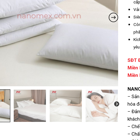
cấ
Vải
Siê
Côn
phẩ
Kíc
yêu
SĐT 
Miền 
Miền 
NANO
– Sản
hóa đ
– Đảm
khách 
– Chế
– Chất