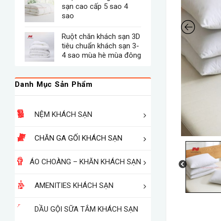
sạn cao cấp 5 sao 4
sao
Ruột chăn khách sạn 3D
tiêu chuẩn khách sạn 3-
4 sao mùa hè mùa đông
Danh Mục Sản Phẩm
NỆM KHÁCH SẠN
CHĂN GA GỐI KHÁCH SẠN
ÁO CHOÀNG – KHĂN KHÁCH SẠN
AMENITIES KHÁCH SẠN
DẦU GỘI SỮA TẮM KHÁCH SẠN