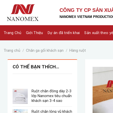
Skip
to
CÔNG TY CP SẢN XU
content
NANOMEX VIETNAM PRODUCTION
Trang Chủ
Giới Thiệu
Dự án đã triển khai
Sản xuất theo y
Trang chủ
/
Chăn ga gối khách sạn
/
Hàng ruột
CÓ THỂ BẠN THÍCH…
Ruột chăn đông dày 2-3
lớp Nanomex tiêu chuẩn
khách sạn 3-4 sao
Ruột chăn lông vũ khách