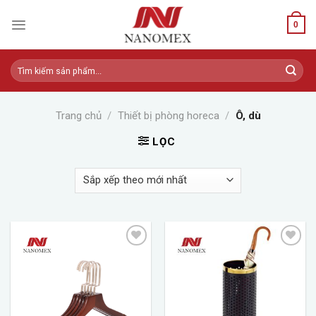
Skip
to
0
content
Tìm
kiếm:
Trang chủ
/
Thiết bị phòng horeca
/
Ô, dù
LỌC
Add to
Add to
wishlist
wishlist