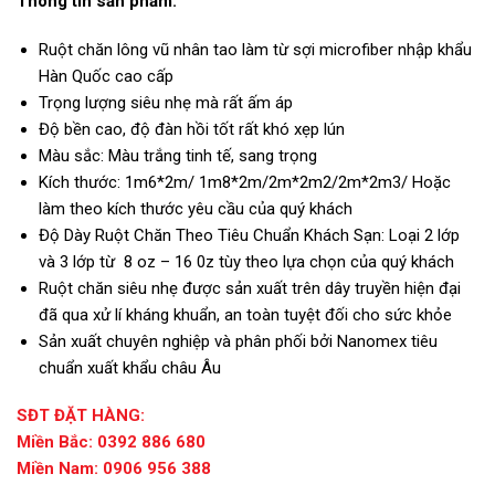
Thông tin sản phẩm:
Ruột chăn lông vũ nhân tao làm từ sợi microfiber nhập khẩu
Hàn Quốc cao cấp
Trọng lượng siêu nhẹ mà rất ấm áp
Độ bền cao, độ đàn hồi tốt rất khó xẹp lún
Màu sắc: Màu trắng tinh tế, sang trọng
Kích thước: 1m6*2m/ 1m8*2m/2m*2m2/2m*2m3/ Hoặc
làm theo kích thước yêu cầu của quý khách
Độ Dày Ruột Chăn Theo Tiêu Chuẩn Khách Sạn: Loại 2 lớp
và 3 lớp từ 8 oz – 16 0z tùy theo lựa chọn của quý khách
Ruột chăn siêu nhẹ được sản xuất trên dây truyền hiện đại
đã qua xử lí kháng khuẩn, an toàn tuyệt đối cho sức khỏe
Sản xuất chuyên nghiệp và phân phối bởi Nanomex tiêu
chuẩn xuất khẩu châu Âu
SĐT ĐẶT HÀNG:
Miền Bắc: 0392 886 680
Miền Nam: 0906 956 388