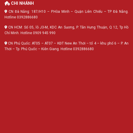
CHI NHÁNH
CN Đà Nẵng: 187/H10 – P.Hòa Minh – Quận Liên Chiểu – TP Đà Nẵng.
Hotline 0392886680
CN HCM: Số 05, lô J3-M, KDC An Sương, P. Tân Hưng Thuận, Q 12, Tp Hồ
Chí Minh. Hotline 0909 945 990
CN Phú Quốc: AT05 – AT07 – KĐT New An Thới – tổ 4 – khu phố 6 – P. An
Thới – Tp. Phú Quốc – Kiên Giang. Hotline 0392886680