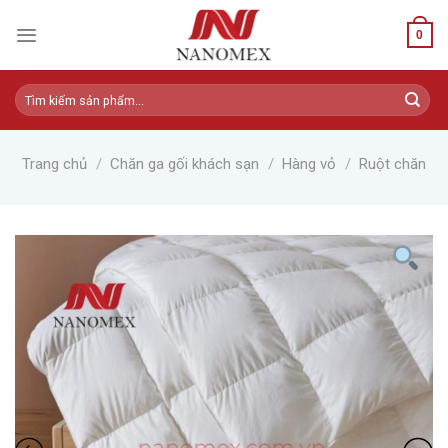
Skip
to
0
content
Tìm
kiếm:
Trang chủ
/
Chăn ga gối khách sạn
/
Hàng vỏ
/
Ruột chăn