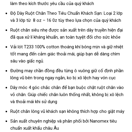
làm theo kích thước yêu cầu của quý khách
Độ Dày Ruột Chăn Theo Tiêu Chuẩn Khách Sạn: Loại 2 lớp
và 3 lớp từ 8 oz – 16 0z tùy theo lựa chọn của quý khách
Ruột chăn siêu nhẹ được sản xuất trên dây truyền hiện đại
đã qua xử lí kháng khuẩn, an toàn tuyệt đối cho sức khỏe
Vải lót T233 100% cotton thoáng khí bóng mịn và giữ nhiệt
tốt mang đến cảm giác thoải mái, giúp bạn dễ dàng chìm
sâu vào giấc ngủ.
Đường may chần đồng đều từng ô vuông giữ cố định phần
lông vũ bên trong ngay ngắn, ko bị xô lệch hay vón cục
Dây móc 4 góc chắc chắn để bạn buộc chặt ruột chăn vào
vỏ chăn. Giúp chiếc chăn luôn thống nhất, không bị xô lệch
và thoải mái khi sử dụng
Ruột chăn lông vũ khách sạn không thích hợp cho giặt máy
Sản xuất chuyên nghiệp và phân phối bởi Nanomex tiêu
chuẩn xuất khẩu châu Âu