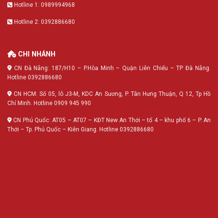
Hotline 1: 0989994968
Hotline 2: 0392886680
CHI NHÁNH
CN Đà Nẵng: 187/H10 – P.Hòa Minh – Quận Liên Chiểu – TP Đà Nẵng.
Hotline 0392886680
CN HCM: Số 05, lô J3-M, KDC An Sương, P. Tân Hưng Thuận, Q 12, Tp Hồ
Chí Minh. Hotline 0909 945 990
CN Phú Quốc: AT05 – AT07 – KĐT New An Thới – tổ 4 – khu phố 6 – P. An
Thới – Tp. Phú Quốc – Kiên Giang. Hotline 0392886680