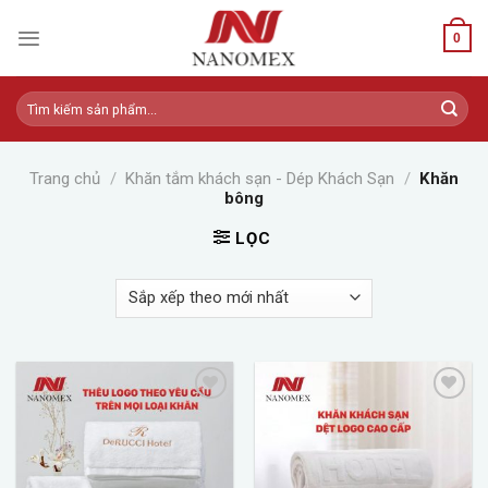
Skip
to
0
content
Tìm
kiếm:
Trang chủ
/
Khăn tắm khách sạn - Dép Khách Sạn
/
Khăn
bông
LỌC
Add to
Add to
wishlist
wishlist