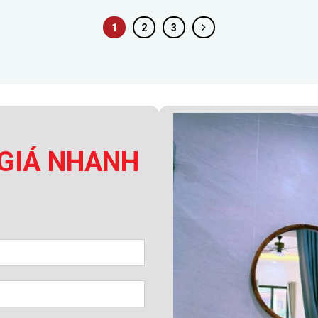
1
2
3
GIÁ NHANH