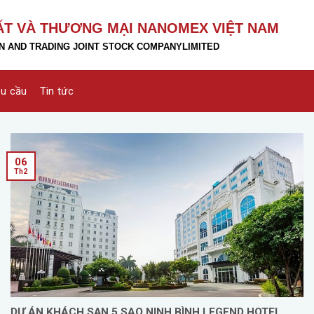
ẤT VÀ THƯƠNG MẠI NANOMEX VIỆT NAM
 AND TRADING JOINT STOCK COMPANY
LIMITED
êu cầu
Tin tức
06
Th2
DỰ ÁN KHÁCH SẠN 5 SAO NINH BÌNH LEGEND HOTEL