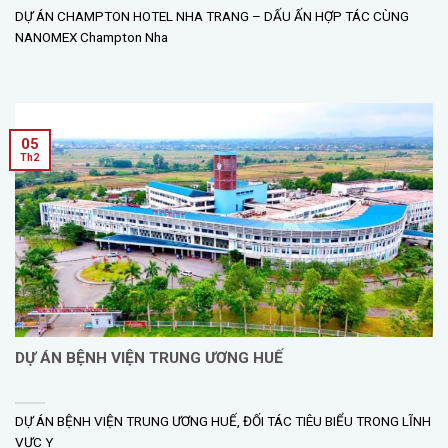
DỰ ÁN CHAMPTON HOTEL NHA TRANG – DẤU ẤN HỢP TÁC CÙNG
NANOMEX Champton Nha
05
Th2
DỰ ÁN BỆNH VIỆN TRUNG ƯƠNG HUẾ
DỰ ÁN BỆNH VIỆN TRUNG ƯƠNG HUẾ, ĐỐI TÁC TIÊU BIỂU TRONG LĨNH
VỰC Y