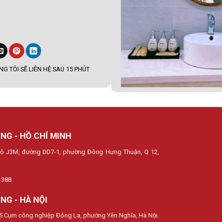
G TÔI SẼ LIÊN HỆ SAU 15 PHÚT
NG - HỒ CHÍ MINH
, lô J3M, đường DD7-1, phường Đông Hưng Thuận, Q 12,
 388
NG - HÀ NỘI
15 Cụm công nghiệp Đông La, phường Yên Nghĩa, Hà Nội.