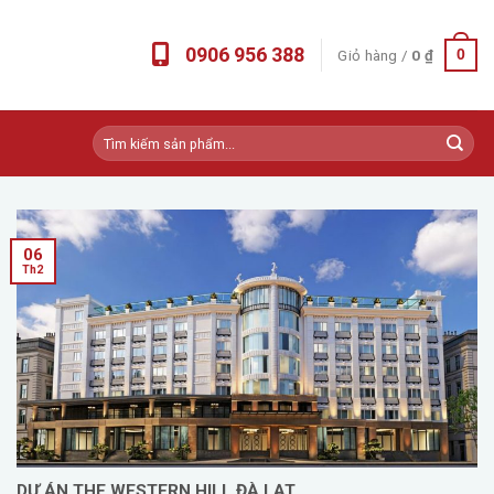
0906 956 388
Giỏ hàng /
0
₫
0
Tìm
kiếm:
06
Th2
DỰ ÁN THE WESTERN HILL ĐÀ LẠT