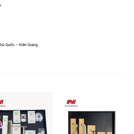
i
Phú Quốc – Kiên Giang
Add to
Add to
wishlist
wishlist