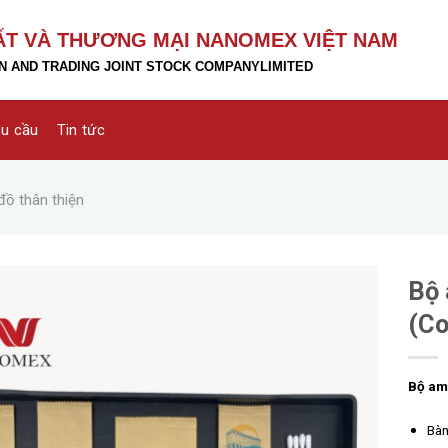
ẤT VÀ THƯƠNG MẠI NANOMEX VIỆT NAM
 AND TRADING JOINT STOCK COMPANY
LIMITED
êu cầu
Tin tức
đồ thân thiện
Bộ 
(Co
Bộ ame
Bàn