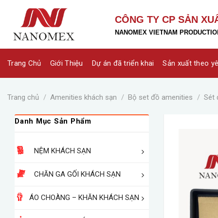
Skip
to
CÔNG TY CP SẢN XU
content
NANOMEX VIETNAM PRODUCTION
Trang Chủ
Giới Thiệu
Dự án đã triển khai
Sản xuất theo y
Trang chủ
/
Amenities khách sạn
/
Bộ set đồ amenities
/
Sét 
Danh Mục Sản Phẩm
NỆM KHÁCH SẠN
CHĂN GA GỐI KHÁCH SẠN
ÁO CHOÀNG – KHĂN KHÁCH SẠN