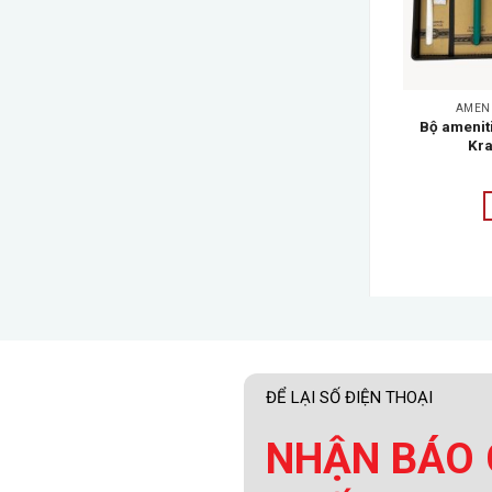
KHÁCH SẠN
AMENITIES KHÁCH SẠN
AMENI
ân thiện + Túi
Bộ amenities thân thiện + Hộp
Bộ amenit
ng dệt
(Combo 1)
Kra
tiếp
Đọc tiếp
ĐỂ LẠI SỐ ĐIỆN THOẠI
NHẬN BÁO 