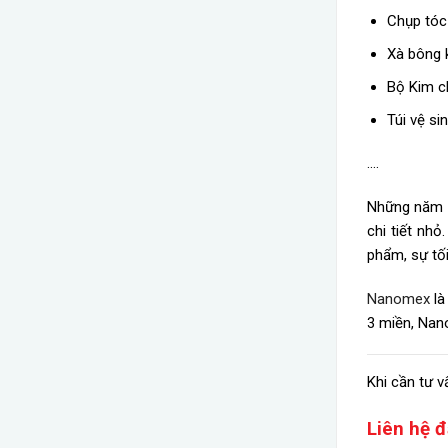
Chụp tóc
Xà bông 
Bộ Kim c
Túi vệ si
….
Những năm g
chi tiết nh
phẩm, sự tố
Nanomex
là
3 miền, Nano
Khi cần tư v
Liên hệ đ