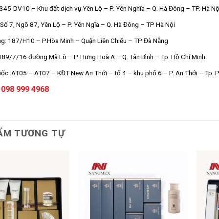
K345-DV10 – Khu đất dịch vụ Yên Lộ – P. Yên Nghĩa – Q. Hà Đông – TP. Hà Nộ
Số 7, Ngõ 87, Yên Lộ – P. Yên Ngĩa – Q. Hà Đông – TP Hà Nội
g: 187/H10 – P.Hòa Minh – Quận Liên Chiểu – TP Đà Nẵng
89/7/16 đường Mã Lò – P. Hưng Hoà A – Q. Tân Bình – Tp. Hồ Chí Minh.
ốc: AT05 – AT07 – KĐT New An Thới – tổ 4 – khu phố 6 – P. An Thới – Tp. 
 098 999 4968
ẨM TƯƠNG TỰ
Add to
Add to
wishlist
wishlist