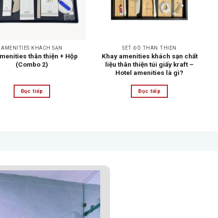
AMENITIES KHÁCH SẠN
SÉT ĐỒ THÂN THIỆN
menities thân thiện + Hộp
Khay amenities khách sạn chất
(Combo 2)
liệu thân thiện túi giấy kraft –
Hotel amenities là gì?
Đọc tiếp
Đọc tiếp