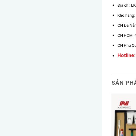
Địa chỉ: L
Kho hàng: 
CN Đà Nẵn
CN HCM: 4
CN Phú Qu
Hotline:
SẢN PH
Add to
Add to
wishlist
wishlist