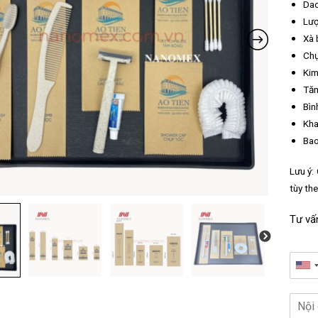
Dao
Lượ
Xà 
Chụ
Kim
Tăm
Bìn
Kha
Bao
Lưu ý:
tùy th
Tư vấ