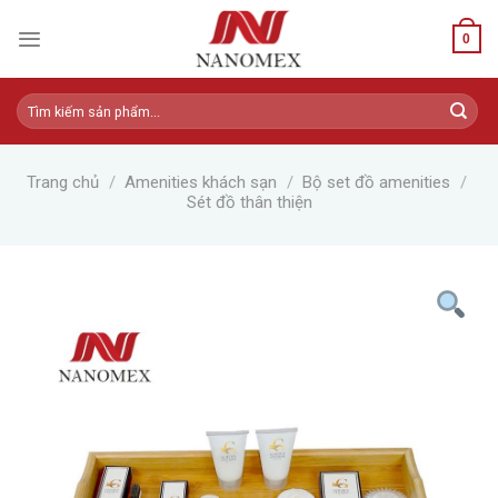
Skip
to
0
content
Tìm
kiếm:
Trang chủ
/
Amenities khách sạn
/
Bộ set đồ amenities
/
Sét đồ thân thiện