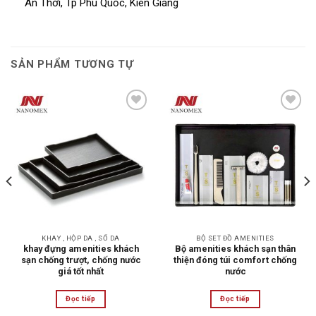
An Thới, Tp Phú Quốc, Kiên Giang
SẢN PHẨM TƯƠNG TỰ
Add to
Add to
wishlist
wishlist
KHAY , HỘP DA , SỔ DA
BỘ SET ĐỒ AMENITIES
khay đựng amenities khách
Bộ amenities khách sạn thân
sạn chống trượt, chống nước
thiện đóng túi comfort chống
giá tốt nhất
nước
Đọc tiếp
Đọc tiếp