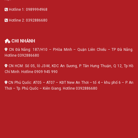
Hotline 1: 0989994968
Hotline 2: 0392886680
CHI NHÁNH
CN Đà Nẵng: 187/H10 – P.Hòa Minh – Quận Liên Chiểu – TP Đà Nẵng.
Hotline 0392886680
CN HCM: Số 05, lô J3-M, KDC An Sương, P. Tân Hưng Thuận, Q 12, Tp Hồ
Chí Minh. Hotline 0909 945 990
CN Phú Quốc: AT05 – AT07 – KĐT New An Thới – tổ 4 – khu phố 6 – P. An
Thới – Tp. Phú Quốc – Kiên Giang. Hotline 0392886680