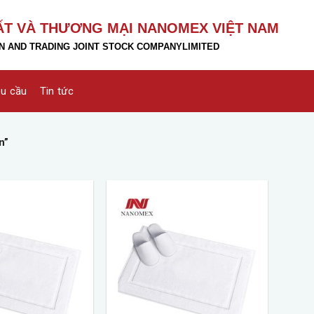
ẤT VÀ THƯƠNG MẠI NANOMEX VIỆT NAM
 AND TRADING JOINT STOCK COMPANY
LIMITED
êu cầu
Tin tức
n”
Add to
Add to
wishlist
wishlist