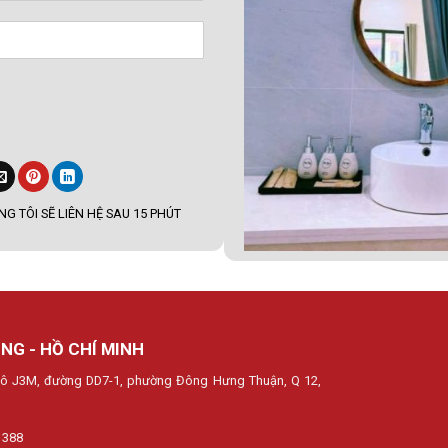
G TÔI SẼ LIÊN HỆ SAU 15 PHÚT
NG - HỒ CHÍ MINH
, lô J3M, đường DD7-1, phường Đông Hưng Thuận, Q 12,
 388