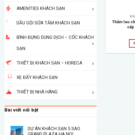
AMENITIES KHÁCH SẠN
KH
Thảm lau c
DẦU GỘI SỮA TẮM KHÁCH SẠN
cấp 
BÌNH ĐỰNG DUNG DỊCH – CỐC KHÁCH
SẠN
THIẾT BỊ KHÁCH SẠN – HORECA
XE ĐẨY KHÁCH SẠN
THIẾT BỊ NHÀ HÀNG
Bài viết nổi bật
DỰ ÁN KHÁCH SẠN 5 SAO
GRAND PLAZA HA NOI