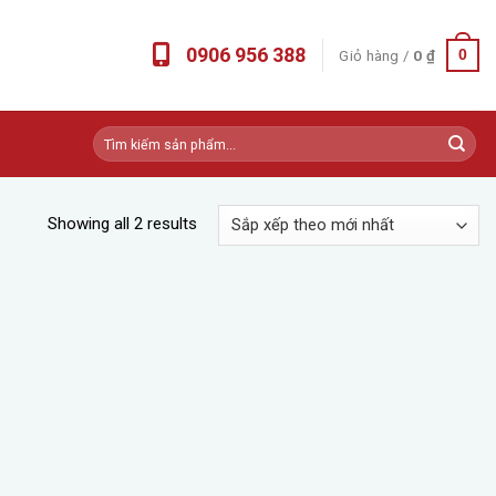
0906 956 388
Giỏ hàng /
0
₫
0
Tìm
kiếm:
Showing all 2 results