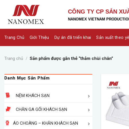
Skip
to
CÔNG TY CP SẢN XU
content
NANOMEX VIETNAM PRODUCTION
Trang Chủ
Giới Thiệu
Dự án đã triển khai
Sản xuất theo y
Trang chủ
/
Sản phẩm được gắn thẻ “thảm chùi chân”
Danh Mục Sản Phẩm
NỆM KHÁCH SẠN
CHĂN GA GỐI KHÁCH SẠN
ÁO CHOÀNG – KHĂN KHÁCH SẠN