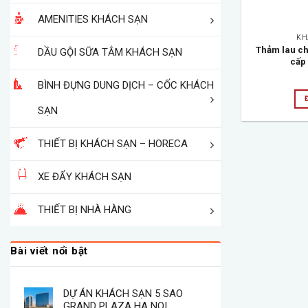
AMENITIES KHÁCH SẠN
KH
Thảm lau c
DẦU GỘI SỮA TẮM KHÁCH SẠN
cấp 
BÌNH ĐỰNG DUNG DỊCH – CỐC KHÁCH
SẠN
THIẾT BỊ KHÁCH SẠN – HORECA
XE ĐẨY KHÁCH SẠN
THIẾT BỊ NHÀ HÀNG
Bài viết nổi bật
DỰ ÁN KHÁCH SẠN 5 SAO
GRAND PLAZA HA NOI