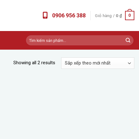
0906 956 388
Giỏ hàng /
0
₫
0
Tìm
kiếm:
Showing all 2 results