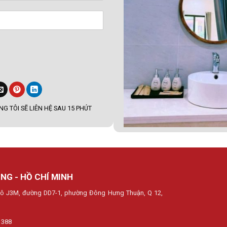
G TÔI SẼ LIÊN HỆ SAU 15 PHÚT
NG - HỒ CHÍ MINH
, lô J3M, đường DD7-1, phường Đông Hưng Thuận, Q 12,
 388