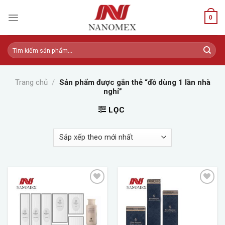
Skip
to
0
content
Tìm
kiếm:
Trang chủ
/
Sản phẩm được gắn thẻ “đồ dùng 1 lần nhà
nghỉ”
LỌC
Add to
Add to
wishlist
wishlist