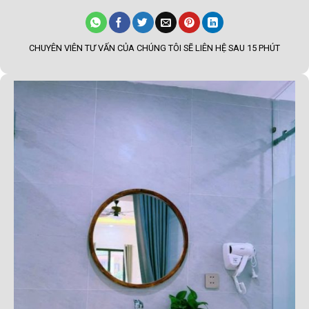
CHUYÊN VIÊN TƯ VẤN CỦA CHÚNG TÔI SẼ LIÊN HỆ SAU 15 PHÚT