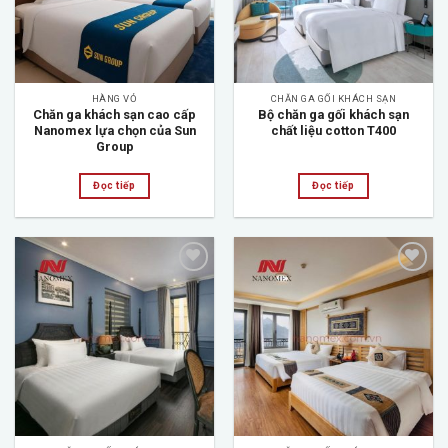
HÀNG VỎ
CHĂN GA GỐI KHÁCH SẠN
Chăn ga khách sạn cao cấp
Bộ chăn ga gối khách sạn
Nanomex lựa chọn của Sun
chất liệu cotton T400
Group
Đọc tiếp
Đọc tiếp
Add to
Add to
wishlist
wishlist