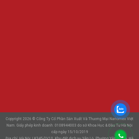
Copyright 2026 © Công Ty Cổ Phần Sản Xuất Và Thương Mại Nanomex Việt
Nam. Giấy phép kinh doanh: 0108944003 do sở Khoa Học & Đầu Tư Hà Nội
cấp ngày 15/10/2019
Địa chỉ: Hà Nội: LK345-DV10, Khu đất dịch vụ Yên Lộ, Phường Yên Nghĩa, Hà