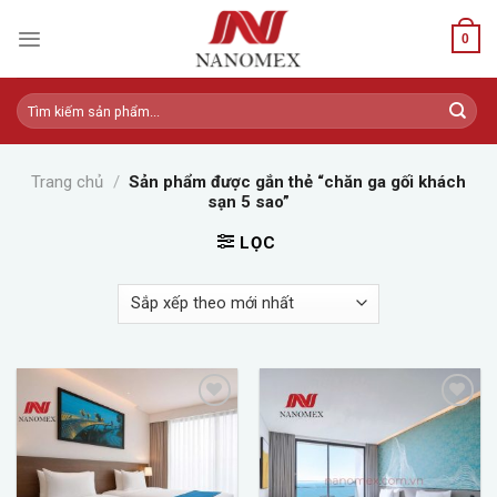
Skip
to
0
content
Tìm
kiếm:
Trang chủ
/
Sản phẩm được gắn thẻ “chăn ga gối khách
sạn 5 sao”
LỌC
Add to
Add to
wishlist
wishlist