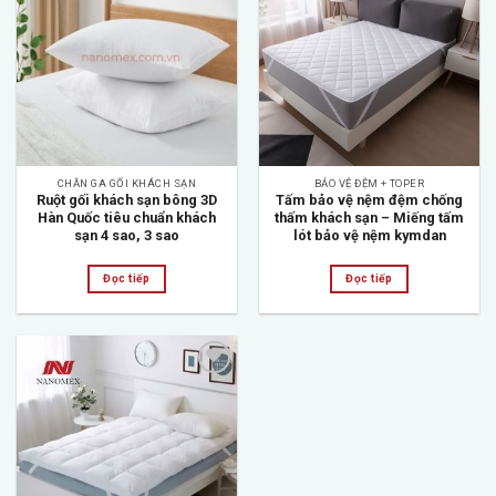
Add to
Add to
wishlist
wishlist
CHĂN GA GỐI KHÁCH SẠN
BẢO VỆ ĐỆM + TOPER
Ruột gối khách sạn bông 3D
Tấm bảo vệ nệm đệm chống
Hàn Quốc tiêu chuẩn khách
thấm khách sạn – Miếng tấm
sạn 4 sao, 3 sao
lót bảo vệ nệm kymdan
Đọc tiếp
Đọc tiếp
Add to
wishlist