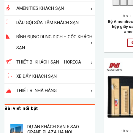
AMENITIES KHÁCH SẠN
BỘ SET
Bộ Amenities
DẦU GỘI SỮA TẮM KHÁCH SẠN
hộp giấy s
amen
BÌNH ĐỰNG DUNG DỊCH – CỐC KHÁCH
SẠN
THIẾT BỊ KHÁCH SẠN – HORECA
XE ĐẨY KHÁCH SẠN
THIẾT BỊ NHÀ HÀNG
Bài viết nổi bật
DỰ ÁN KHÁCH SẠN 5 SAO
GRAND PLAZA HA NOI
BỘ SET