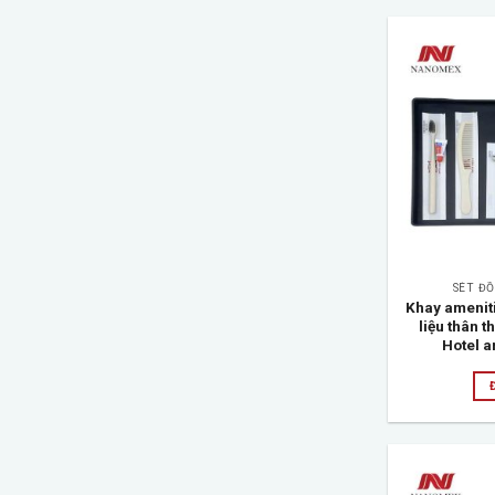
SÉT Đ
Khay amenit
liệu thân t
Hotel a