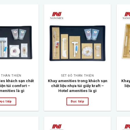
Add to
Add to
wishlist
wishlist
Ồ THÂN THIỆN
SÉT ĐỒ THÂN THIỆN
ies khách sạn chất
Khay amenities trong khách sạn
Khay
hiện túi comfort –
chất liệu nhựa túi giấy kraft –
liệ
menities là gì
Hotel amenities là gì
Đọc tiếp
Đọc tiếp