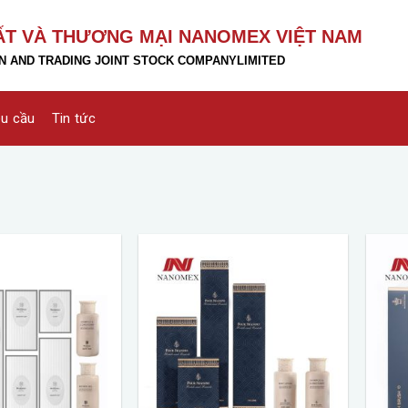
ẤT VÀ THƯƠNG MẠI NANOMEX VIỆT NAM
 AND TRADING JOINT STOCK COMPANY
LIMITED
êu cầu
Tin tức
Add to
Add to
wishlist
wishlist