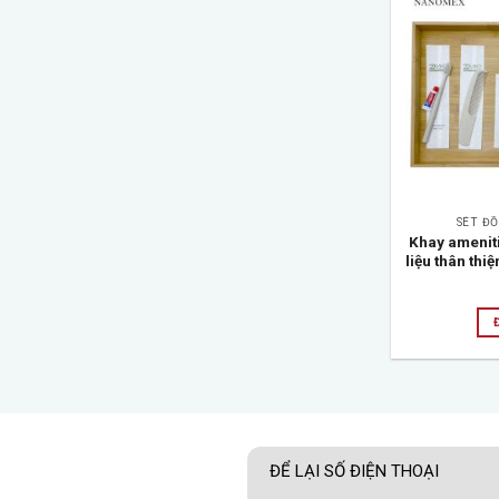
SÉT Đ
Khay amenit
liệu thân thi
ĐỂ LẠI SỐ ĐIỆN THOẠI