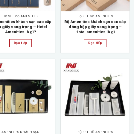
BỘ SET ĐỒ AMENITIES
BỘ SET ĐỒ AMENITIES
menities khách sạn cao cấp
Bộ Amenities khách sạn cao cấp
 giấy sang trọng – Hotel
đóng hộp giấy sang trọng –
Amenities là gì?
Hotel amenities là gì
Đọc tiếp
Đọc tiếp
Add to
Add to
wishlist
wishlist
AMENITIES KHÁCH SẠN
BỘ SET ĐỒ AMENITIES