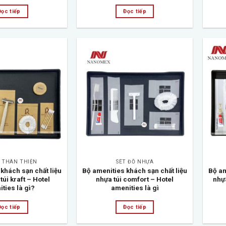
Đọc tiếp
Đọc tiếp
Add to
Add to
wishlist
wishlist
Ồ THÂN THIỆN
SÉT ĐỒ NHỰA
khách sạn chất liệu
Bộ amenities khách sạn chất liệu
Bộ am
 túi kraft – Hotel
nhựa túi comfort – Hotel
nhựa
ties là gì?
amenities là gì
Đọc tiếp
Đọc tiếp