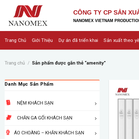
Skip
to
CÔNG TY CP SẢN XU
content
NANOMEX VIETNAM PRODUCTION
Trang Chủ
Giới Thiệu
Dự án đã triển khai
Sản xuất theo y
Trang chủ
/
Sản phẩm được gắn thẻ “amenity”
Danh Mục Sản Phẩm
NỆM KHÁCH SẠN
CHĂN GA GỐI KHÁCH SẠN
ÁO CHOÀNG – KHĂN KHÁCH SẠN