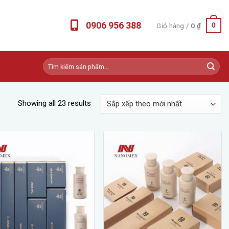
0906 956 388
Giỏ hàng /
0
₫
0
Tìm
kiếm:
Showing all 23 results
Add to
Add to
wishlist
wishlist