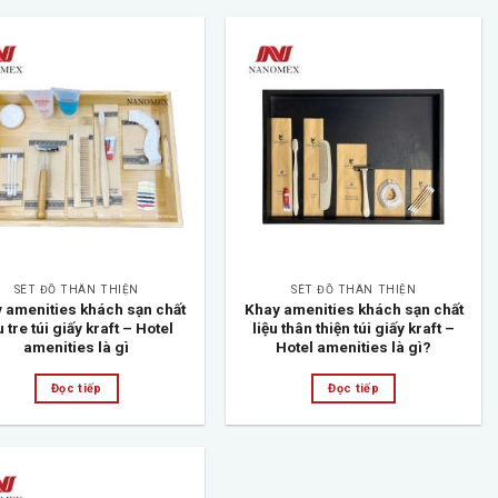
Add to
Add to
wishlist
wishlist
SÉT ĐỒ THÂN THIỆN
SÉT ĐỒ THÂN THIỆN
 amenities khách sạn chất
Khay amenities khách sạn chất
u tre túi giấy kraft – Hotel
liệu thân thiện túi giấy kraft –
amenities là gì
Hotel amenities là gì?
Đọc tiếp
Đọc tiếp