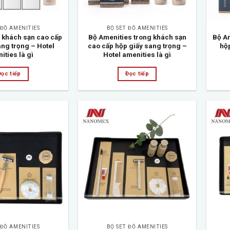
 ĐỒ AMENITIES
BỘ SET ĐỒ AMENITIES
 khách sạn cao cấp
Bộ Amenities trong khách sạn
Bộ A
ang trọng – Hotel
cao cấp hộp giấy sang trọng –
hộp
ities là gì
Hotel amenities là gì
Đọc tiếp
Đọc tiếp
Add to
Add to
wishlist
wishlist
 ĐỒ AMENITIES
BỘ SET ĐỒ AMENITIES