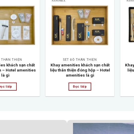
Add to
Add to
wishlist
wishlist
Ồ THÂN THIỆN
SÉT ĐỒ THÂN THIỆN
ies khách sạn chất
Khay amenities khách sạn chất
Khay
ện – Hotel amenities
liệu thân thiện đóng hộp – Hotel
liệ
là gì
amenities là gì
Đọc tiếp
Đọc tiếp