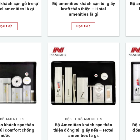
khách sạn gỗ tre tự
Bộ amenities khách sạn túi giấy
Bộ a
el amenities là gì
kraft thân thiện – Hotel
amenities là gì
Đọc tiếp
Đọc tiếp
Add to
Add to
wishlist
wishlist
 ĐỒ AMENITIES
BỘ SET ĐỒ AMENITIES
es khách sạn thân
Bộ Amenities khách sạn thân
Bộ 
túi comfort chống
thiện đóng túi giấy nến – Hotel
đón
nước
amenities là gì.