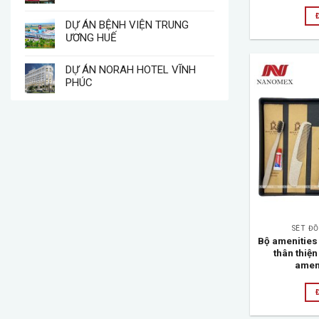
DỰ ÁN BỆNH VIỆN TRUNG
ƯƠNG HUẾ
DỰ ÁN NORAH HOTEL VĨNH
PHÚC
SÉT Đ
Bộ amenities 
thân thiện
ameni