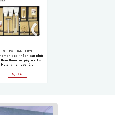
Add to
wishlist
SÉT ĐỒ THÂN THIỆN
 amenities khách sạn chất
u thân thiện túi giấy kraft –
Hotel amenities là gì
Đọc tiếp