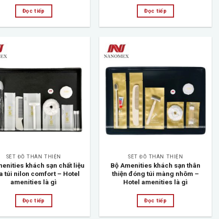
Đọc tiếp
Đọc tiếp
Add to
Add to
wishlist
wishlist
SÉT ĐỒ THÂN THIỆN
SÉT ĐỒ THÂN THIỆN
enities khách sạn chất liệu
Bộ Amenities khách sạn thân
 túi nilon comfort – Hotel
thiện đóng túi màng nhôm –
amenities là gì
Hotel amenities là gì
Đọc tiếp
Đọc tiếp