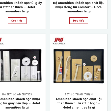
menities khách sạn túi giấy
Bộ amenities khách sạn chất liệu
kraft thân thiện – Hotel
nhựa đóng túi comfort – Hotel
amenities là gì
amenities là gì
Đọc tiếp
Đọc tiếp
Add to
Add to
wishlist
wishlist
BỘ SET ĐỒ AMENITIES
SÉT ĐỒ THÂN THIỆN
amenities khách sạn nhựa
Amenities khách sạn chất liệu
g túi giấy nến đẹp – Hotel
thân thiện túi kraft in logo –
amenities là gì
Hotel amenities là gì