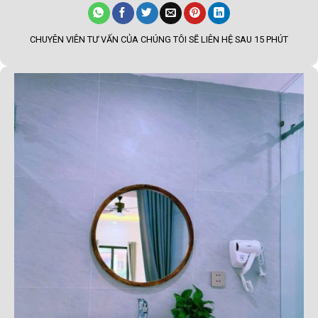
CHUYÊN VIÊN TƯ VẤN CỦA CHÚNG TÔI SẼ LIÊN HỆ SAU 15 PHÚT