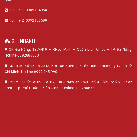
Hotline 1: 0989994968
Hotline 2: 0392886680
CHI NHÁNH
CN Đà Nẵng: 187/H10 – P.Hòa Minh – Quận Liên Chiểu – TP Đà Nẵng.
Hotline 0392886680
CN HCM: Số 05, lô J3-M, KDC An Sương, P. Tân Hưng Thuận, Q 12, Tp Hồ
Chí Minh. Hotline 0909 945 990
CN Phú Quốc: AT05 – AT07 – KĐT New An Thới – tổ 4 – khu phố 6 – P. An
Thới – Tp. Phú Quốc – Kiên Giang. Hotline 0392886680