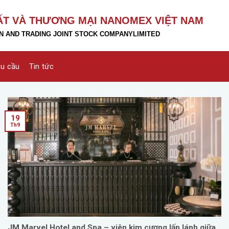
ẤT VÀ THƯƠNG MẠI NANOMEX VIỆT NAM
 AND TRADING JOINT STOCK COMPANY
LIMITED
êu cầu
Tin tức
19
Th9
JM Marvel Hotel and Spa – viên kim cương lấp lánh giữa