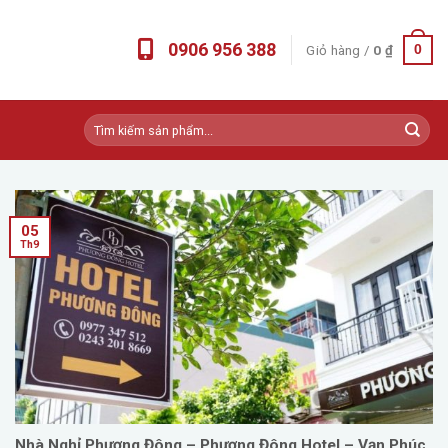
0906 956 388
Giỏ hàng /
0
₫
0
Tìm
kiếm:
05
Th9
Nhà Nghỉ Phương Đông – Phương Đông Hotel – Vạn Phúc