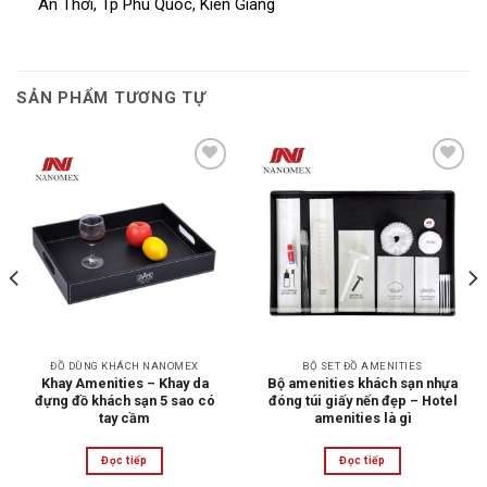
An Thới, Tp Phú Quốc, Kiên Giang
SẢN PHẨM TƯƠNG TỰ
Add to
Add to
wishlist
wishlist
ĐỒ DÙNG KHÁCH NANOMEX
BỘ SET ĐỒ AMENITIES
Khay Amenities – Khay da
Bộ amenities khách sạn nhựa
đựng đồ khách sạn 5 sao có
đóng túi giấy nến đẹp – Hotel
tay cầm
amenities là gì
Đọc tiếp
Đọc tiếp