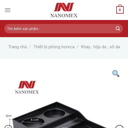
Skip
to
0
content
Tìm
kiếm:
Trang chủ
/
Thiết bị phòng horeca
/
Khay , hộp da , sổ da