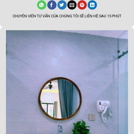
CHUYÊN VIÊN TƯ VẤN CỦA CHÚNG TÔI SẼ LIÊN HỆ SAU 15 PHÚT