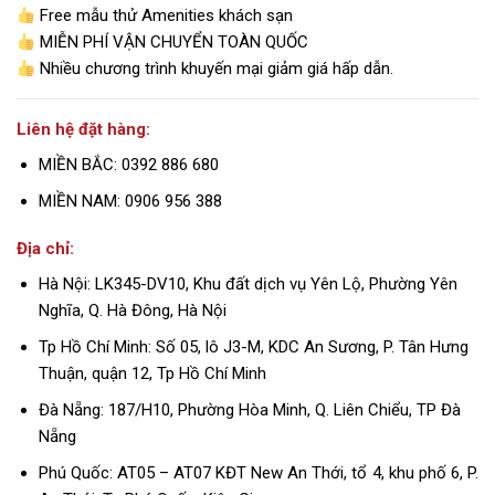
Free mẫu thử Amenities khách sạn
MIỄN PHÍ VẬN CHUYỂN TOÀN QUỐC
Nhiều chương trình khuyến mại giảm giá hấp dẫn.
Liên hệ đặt hàng:
MIỀN BẮC: 0392 886 680
MIỀN NAM: 0906 956 388
Địa chỉ:
Hà Nội: LK345-DV10, Khu đất dịch vụ Yên Lộ, Phường Yên
Nghĩa, Q. Hà Đông, Hà Nội
Tp Hồ Chí Minh: Số 05, lô J3-M, KDC An Sương, P. Tân Hưng
Thuận, quận 12, Tp Hồ Chí Minh
Đà Nẵng: 187/H10, Phường Hòa Minh, Q. Liên Chiểu, TP Đà
Nẵng
Phú Quốc: AT05 – AT07 KĐT New An Thới, tổ 4, khu phố 6, P.