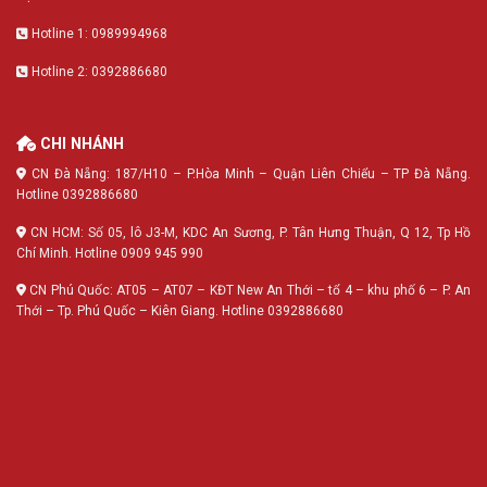
Hotline 1: 0989994968
Hotline 2: 0392886680
CHI NHÁNH
CN Đà Nẵng: 187/H10 – P.Hòa Minh – Quận Liên Chiểu – TP Đà Nẵng.
Hotline 0392886680
CN HCM: Số 05, lô J3-M, KDC An Sương, P. Tân Hưng Thuận, Q 12, Tp Hồ
Chí Minh. Hotline 0909 945 990
CN Phú Quốc: AT05 – AT07 – KĐT New An Thới – tổ 4 – khu phố 6 – P. An
Thới – Tp. Phú Quốc – Kiên Giang. Hotline 0392886680