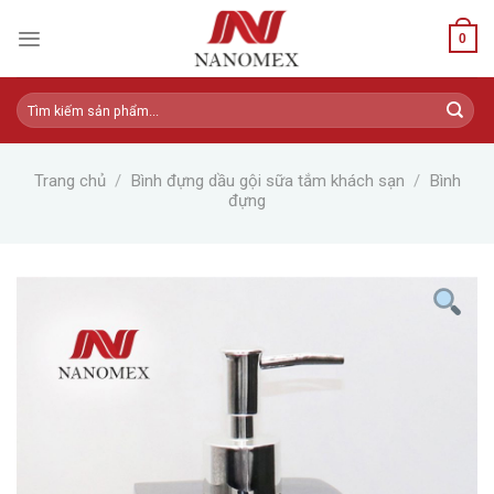
Skip
to
0
content
Tìm
kiếm:
Trang chủ
/
Bình đựng dầu gội sữa tắm khách sạn
/
Bình
đựng