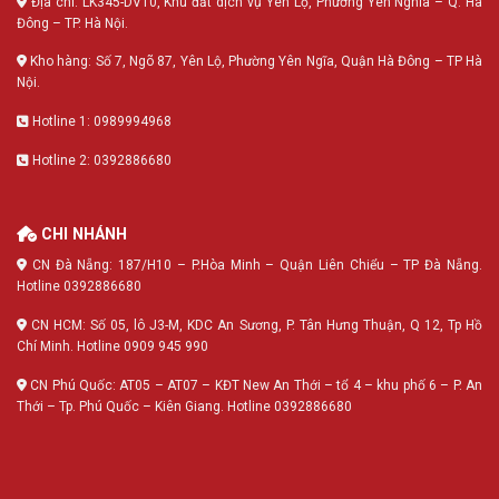
Địa chỉ: LK345-DV10, Khu đất dịch vụ Yên Lộ, Phường Yên Nghĩa – Q. Hà
Đông – TP. Hà Nội.
Kho hàng: Số 7, Ngõ 87, Yên Lộ, Phường Yên Ngĩa, Quận Hà Đông – TP Hà
Nội.
Hotline 1: 0989994968
Hotline 2: 0392886680
CHI NHÁNH
CN Đà Nẵng: 187/H10 – P.Hòa Minh – Quận Liên Chiểu – TP Đà Nẵng.
Hotline 0392886680
CN HCM: Số 05, lô J3-M, KDC An Sương, P. Tân Hưng Thuận, Q 12, Tp Hồ
Chí Minh. Hotline 0909 945 990
CN Phú Quốc: AT05 – AT07 – KĐT New An Thới – tổ 4 – khu phố 6 – P. An
Thới – Tp. Phú Quốc – Kiên Giang. Hotline 0392886680