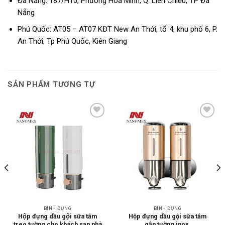
Đà Nẵng: 187/H10, Phường Hòa Minh, Q. Liên Chiểu, TP Đà
Nẵng
Phú Quốc: AT05 – AT07 KĐT New An Thới, tổ 4, khu phố 6, P.
An Thới, Tp Phú Quốc, Kiên Giang
SẢN PHẨM TƯƠNG TỰ
Add to
Add to
wishlist
wishlist
BÌNH ĐỰNG
BÌNH ĐỰNG
Hộp đựng dầu gội sữa tắm
Hộp đựng dầu gội sữa tắm
treo tường cho khách sạn nhà
gắn tường inox.