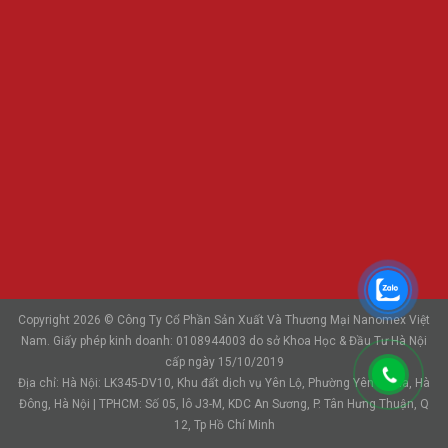
Copyright 2026 © Công Ty Cổ Phần Sản Xuất Và Thương Mại Nanomex Việt
Nam. Giấy phép kinh doanh: 0108944003 do sở Khoa Học & Đầu Tư Hà Nội
cấp ngày 15/10/2019
Địa chỉ: Hà Nội: LK345-DV10, Khu đất dịch vụ Yên Lộ, Phường Yên Nghĩa, Hà
Đông, Hà Nội | TPHCM: Số 05, lô J3-M, KDC An Sương, P. Tân Hưng Thuận, Q
12, Tp Hồ Chí Minh