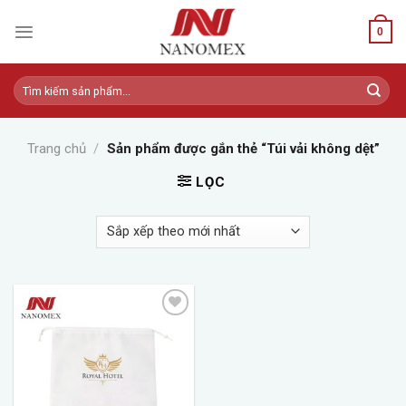
Skip
to
0
content
Tìm
kiếm:
Trang chủ
/
Sản phẩm được gắn thẻ “Túi vải không dệt”
LỌC
Add to
wishlist