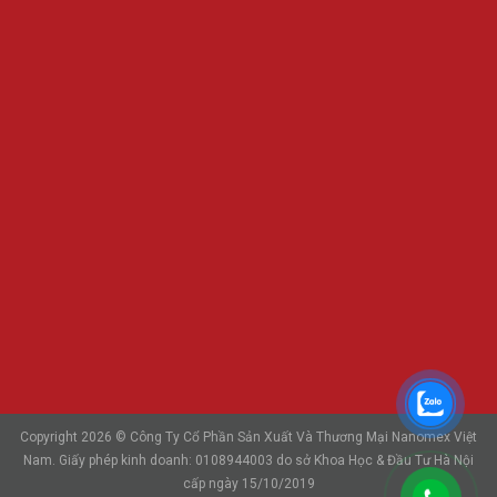
Copyright 2026 © Công Ty Cổ Phần Sản Xuất Và Thương Mại Nanomex Việt
Nam. Giấy phép kinh doanh: 0108944003 do sở Khoa Học & Đầu Tư Hà Nội
cấp ngày 15/10/2019