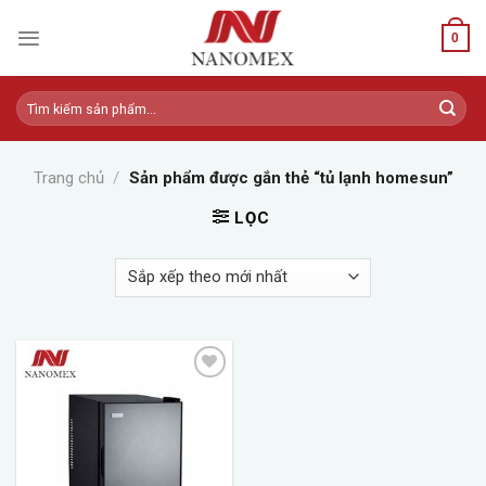
Skip
to
0
content
Tìm
kiếm:
Trang chủ
/
Sản phẩm được gắn thẻ “tủ lạnh homesun”
LỌC
Add to
wishlist