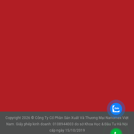
Copyright 2026 © Công Ty Cổ Phần Sản Xuất Và Thương Mại Nanomex Việt
Nam. Giấy phép kinh doanh: 0108944003 do sở Khoa Học & Đầu Tư Hà Nội
cấp ngày 15/10/2019