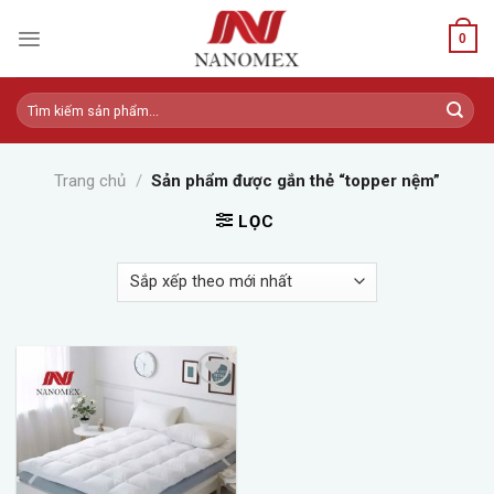
Skip
to
0
content
Tìm
kiếm:
Trang chủ
/
Sản phẩm được gắn thẻ “topper nệm”
LỌC
Add to
wishlist