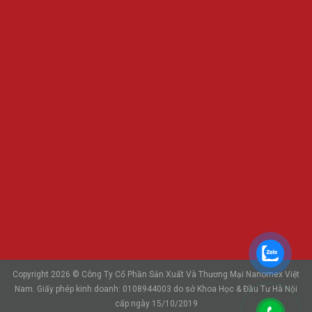
Copyright 2026 © Công Ty Cổ Phần Sản Xuất Và Thương Mại Nanomex Việt
Nam. Giấy phép kinh doanh: 0108944003 do sở Khoa Học & Đầu Tư Hà Nội
cấp ngày 15/10/2019