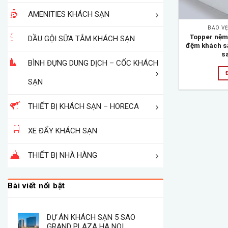
AMENITIES KHÁCH SẠN
BẢO VỆ
Topper nệm
DẦU GỘI SỮA TẮM KHÁCH SẠN
đệm khách sạ
sa
BÌNH ĐỰNG DUNG DỊCH – CỐC KHÁCH
SẠN
THIẾT BỊ KHÁCH SẠN – HORECA
XE ĐẨY KHÁCH SẠN
THIẾT BỊ NHÀ HÀNG
Bài viết nổi bật
DỰ ÁN KHÁCH SẠN 5 SAO
GRAND PLAZA HA NOI