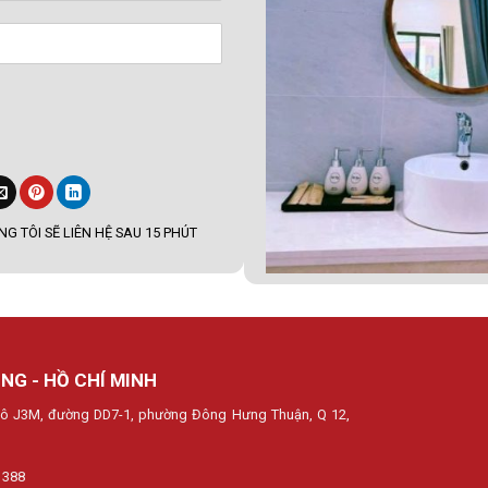
G TÔI SẼ LIÊN HỆ SAU 15 PHÚT
NG - HỒ CHÍ MINH
, lô J3M, đường DD7-1, phường Đông Hưng Thuận, Q 12,
 388