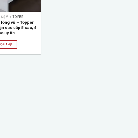
 ĐỆM + TOPER
 lông vũ – Topper
n cao cấp 5 sao, 4
o uy tín
Đọc tiếp