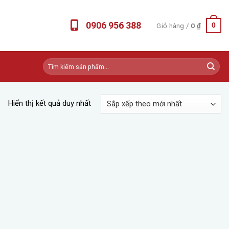
0906 956 388
Giỏ hàng /
0
₫
0
Tìm
kiếm:
Hiển thị kết quả duy nhất