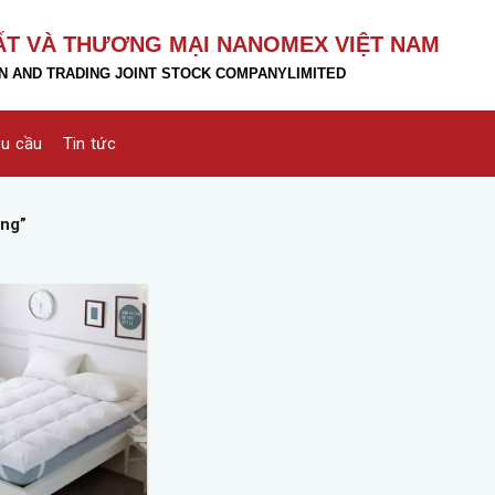
ẤT VÀ THƯƠNG MẠI NANOMEX VIỆT NAM
 AND TRADING JOINT STOCK COMPANY
LIMITED
êu cầu
Tin tức
ông”
Add to
wishlist