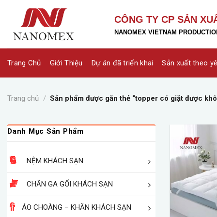
Skip
to
CÔNG TY CP SẢN XU
content
NANOMEX VIETNAM PRODUCTION
Trang Chủ
Giới Thiệu
Dự án đã triển khai
Sản xuất theo y
Trang chủ
/
Sản phẩm được gắn thẻ “topper có giặt được kh
Danh Mục Sản Phẩm
NỆM KHÁCH SẠN
CHĂN GA GỐI KHÁCH SẠN
ÁO CHOÀNG – KHĂN KHÁCH SẠN