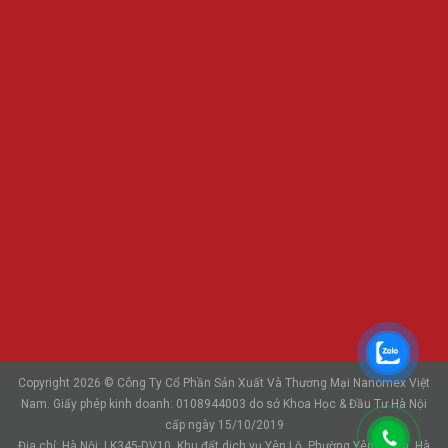
Copyright 2026 © Công Ty Cổ Phần Sản Xuất Và Thương Mại Nanomex Việt
Nam. Giấy phép kinh doanh: 0108944003 do sở Khoa Học & Đầu Tư Hà Nội
cấp ngày 15/10/2019
Địa chỉ: Hà Nội: LK345-DV10, Khu đất dịch vụ Yên Lộ, Phường Yên Nghĩa, Hà