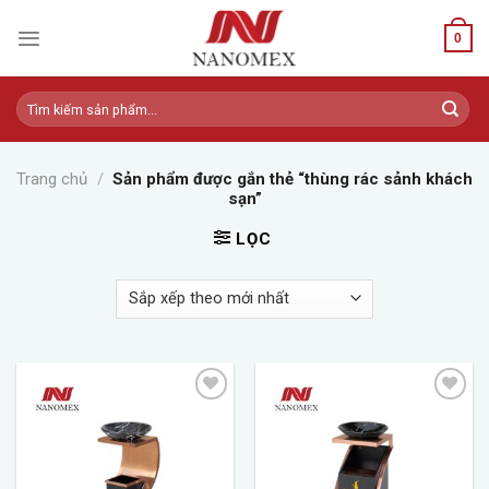
Skip
to
0
content
Tìm
kiếm:
Trang chủ
/
Sản phẩm được gắn thẻ “thùng rác sảnh khách
sạn”
LỌC
Add to
Add to
wishlist
wishlist