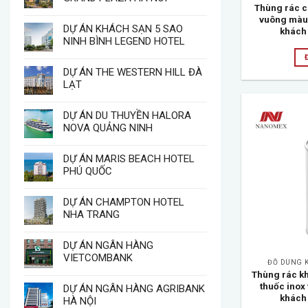
Thùng rác c
vuông màu 
DỰ ÁN KHÁCH SẠN 5 SAO
khách
NINH BÌNH LEGEND HOTEL
DỰ ÁN THE WESTERN HILL ĐÀ
LẠT
DỰ ÁN DU THUYỀN HALORA
NOVA QUẢNG NINH
DỰ ÁN MARIS BEACH HOTEL
PHÚ QUỐC
DỰ ÁN CHAMPTON HOTEL
NHA TRANG
DỰ ÁN NGÂN HÀNG
VIETCOMBANK
ĐỒ DÙNG 
Thùng rác kh
thuốc inox
DỰ ÁN NGÂN HÀNG AGRIBANK
khách
HÀ NỘI