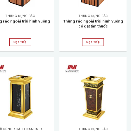
THÙNG ĐỰNG RÁC
THÙNG ĐỰNG RÁC
Thùng rác ngoài trời hình vuông
 rác ngoài trời hình vuông
có gạt tàn thuốc
Đọc tiếp
Đọc tiếp
Add to
Add to
wishlist
wishlist
Ồ DÙNG KHÁCH NANOMEX
THÙNG ĐỰNG RÁC