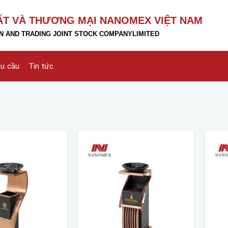
ẤT VÀ THƯƠNG MẠI NANOMEX VIỆT NAM
 AND TRADING JOINT STOCK COMPANY
LIMITED
êu cầu
Tin tức
Add to
Add to
wishlist
wishlist