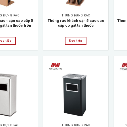
G ĐỰNG RÁC
THÙNG ĐỰNG RÁC
hách sạn cao cấp 5
Thùng rác khách sạn 5 sao cao
Thùng
gạt tàn thuốc trơn
cấp có gạt tàn thuốc
Đọc tiếp
Đọc tiếp
Add to
Add to
wishlist
wishlist
G ĐỰNG RÁC
THÙNG ĐỰNG RÁC
Đ