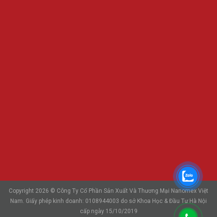
Copyright 2026 © Công Ty Cổ Phần Sản Xuất Và Thương Mại Nanomex Việt
Nam. Giấy phép kinh doanh: 0108944003 do sở Khoa Học & Đầu Tư Hà Nội
cấp ngày 15/10/2019