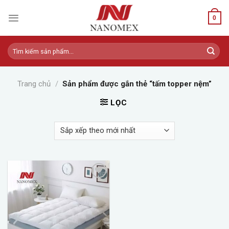
Skip
to
0
content
Tìm
kiếm:
Trang chủ
/
Sản phẩm được gắn thẻ “tấm topper nệm”
LỌC
Add to
wishlist