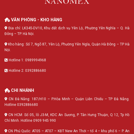
VĂN PHÒNG - KHO HÀNG
Địa chỉ: LK345-DV10, Khu đất dịch vụ Yên Lộ, Phường Yên Nghĩa – Q. Hà
Đông – TP. Hà Nội.
Kho hàng: Số 7, Ngõ 87, Yên Lộ, Phường Yên Ngĩa, Quận Hà Đông – TP Hà
Nội.
Hotline 1: 0989994968
Hotline 2: 0392886680
CHI NHÁNH
CN Đà Nẵng: 187/H10 – P.Hòa Minh – Quận Liên Chiểu – TP Đà Nẵng.
Hotline 0392886680
CN HCM: Số 05, lô J3-M, KDC An Sương, P. Tân Hưng Thuận, Q 12, Tp Hồ
Chí Minh. Hotline 0909 945 990
CN Phú Quốc: AT05 – AT07 – KĐT New An Thới – tổ 4 – khu phố 6 – P. An