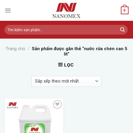
Skip
to
0
content
Tìm
kiếm:
Trang chủ
/
Sản phẩm được gắn thẻ “nước rửa chén can 5
lit”
LỌC
Add to
wishlist