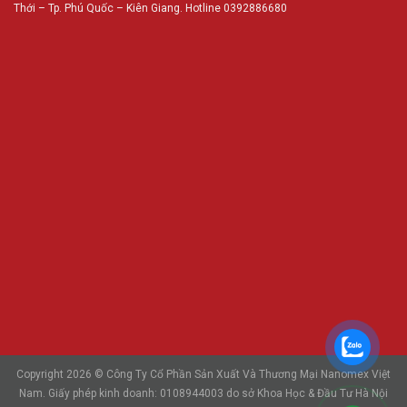
Thới – Tp. Phú Quốc – Kiên Giang. Hotline 0392886680
Copyright 2026 © Công Ty Cổ Phần Sản Xuất Và Thương Mại Nanomex Việt
Nam. Giấy phép kinh doanh: 0108944003 do sở Khoa Học & Đầu Tư Hà Nội