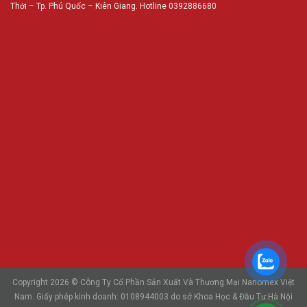
Thới – Tp. Phú Quốc – Kiên Giang. Hotline 0392886680
Copyright 2026 © Công Ty Cổ Phần Sản Xuất Và Thương Mại Nanomex Việt
Nam. Giấy phép kinh doanh: 0108944003 do sở Khoa Học & Đầu Tư Hà Nội