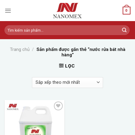
Skip
to
0
content
Tìm
kiếm:
Trang chủ
/
Sản phẩm được gắn thẻ “nước rửa bát nhà
hàng”
LỌC
Add to
wishlist