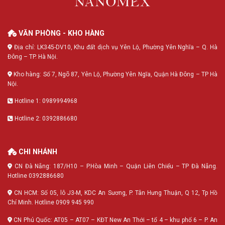
VĂN PHÒNG - KHO HÀNG
Địa chỉ: LK345-DV10, Khu đất dịch vụ Yên Lộ, Phường Yên Nghĩa – Q. Hà
Đông – TP. Hà Nội.
Kho hàng: Số 7, Ngõ 87, Yên Lộ, Phường Yên Ngĩa, Quận Hà Đông – TP Hà
Nội.
Hotline 1: 0989994968
Hotline 2: 0392886680
CHI NHÁNH
CN Đà Nẵng: 187/H10 – P.Hòa Minh – Quận Liên Chiểu – TP Đà Nẵng.
Hotline 0392886680
CN HCM: Số 05, lô J3-M, KDC An Sương, P. Tân Hưng Thuận, Q 12, Tp Hồ
Chí Minh. Hotline 0909 945 990
CN Phú Quốc: AT05 – AT07 – KĐT New An Thới – tổ 4 – khu phố 6 – P. An