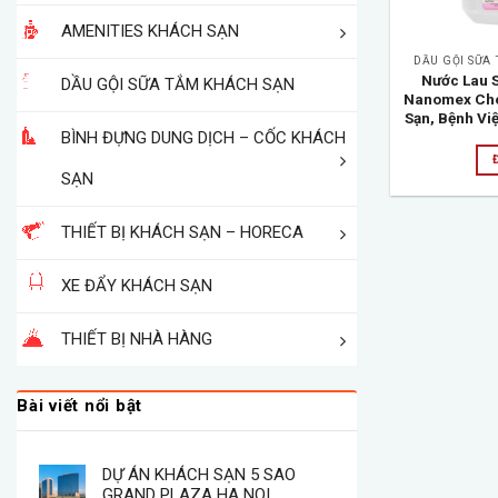
AMENITIES KHÁCH SẠN
DẦU GỘI SỮA
Nước Lau 
DẦU GỘI SỮA TẮM KHÁCH SẠN
Nanomex Cho
Sạn, Bệnh Việ
BÌNH ĐỰNG DUNG DỊCH – CỐC KHÁCH
SẠN
THIẾT BỊ KHÁCH SẠN – HORECA
XE ĐẨY KHÁCH SẠN
THIẾT BỊ NHÀ HÀNG
Bài viết nổi bật
DỰ ÁN KHÁCH SẠN 5 SAO
GRAND PLAZA HA NOI