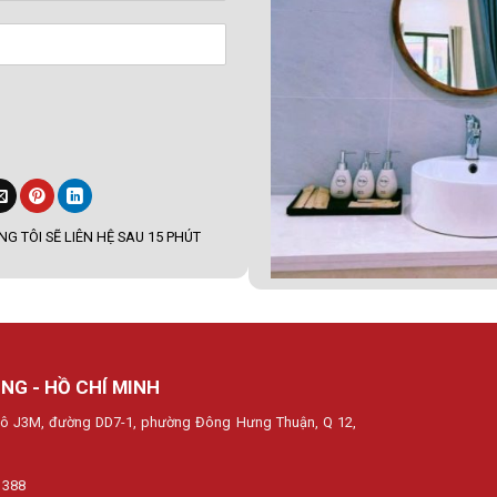
G TÔI SẼ LIÊN HỆ SAU 15 PHÚT
NG - HỒ CHÍ MINH
, lô J3M, đường DD7-1, phường Đông Hưng Thuận, Q 12,
 388