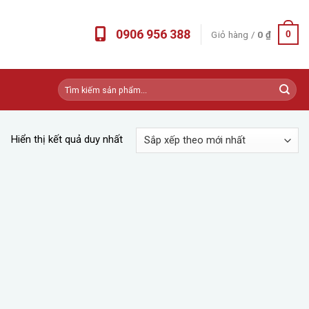
0906 956 388
Giỏ hàng /
0
₫
0
Tìm
kiếm:
Hiển thị kết quả duy nhất