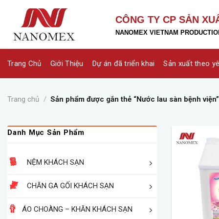
Skip
to
CÔNG TY CP SẢN XU
content
NANOMEX VIETNAM PRODUCTION
Trang Chủ
Giới Thiệu
Dự án đã triển khai
Sản xuất theo y
Trang chủ
/
Sản phẩm được gắn thẻ “Nước lau sàn bệnh viện”
Danh Mục Sản Phẩm
NỆM KHÁCH SẠN
CHĂN GA GỐI KHÁCH SẠN
ÁO CHOÀNG – KHĂN KHÁCH SẠN