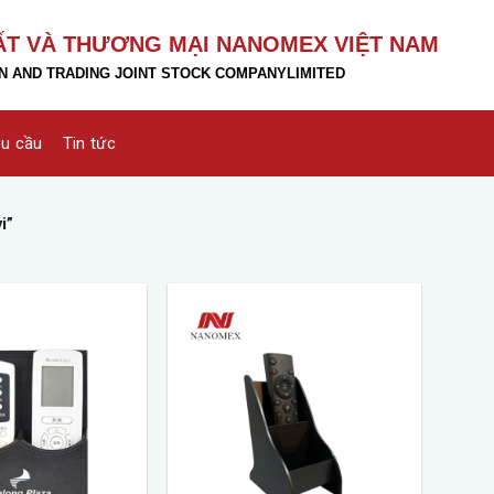
ẤT VÀ THƯƠNG MẠI NANOMEX VIỆT NAM
 AND TRADING JOINT STOCK COMPANY
LIMITED
êu cầu
Tin tức
i”
Add to
Add to
wishlist
wishlist