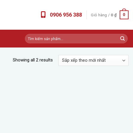
0906 956 388
Giỏ hàng /
0
₫
0
Tìm
kiếm:
Showing all 2 results