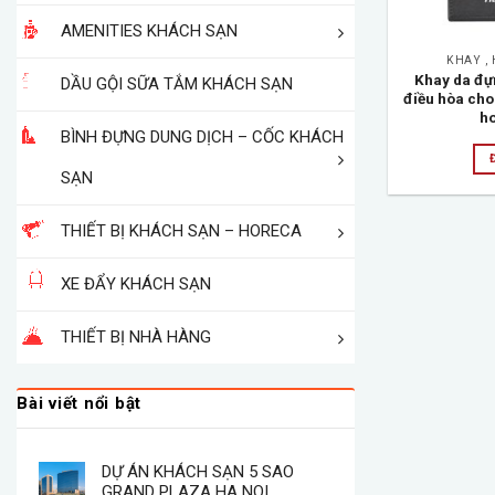
AMENITIES KHÁCH SẠN
KHAY , 
Khay da đựn
DẦU GỘI SỮA TẮM KHÁCH SẠN
điều hòa cho
h
BÌNH ĐỰNG DUNG DỊCH – CỐC KHÁCH
SẠN
THIẾT BỊ KHÁCH SẠN – HORECA
XE ĐẨY KHÁCH SẠN
THIẾT BỊ NHÀ HÀNG
Bài viết nổi bật
DỰ ÁN KHÁCH SẠN 5 SAO
GRAND PLAZA HA NOI