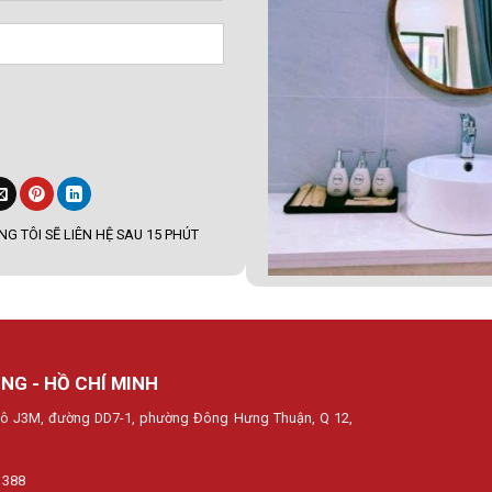
G TÔI SẼ LIÊN HỆ SAU 15 PHÚT
NG - HỒ CHÍ MINH
, lô J3M, đường DD7-1, phường Đông Hưng Thuận, Q 12,
 388