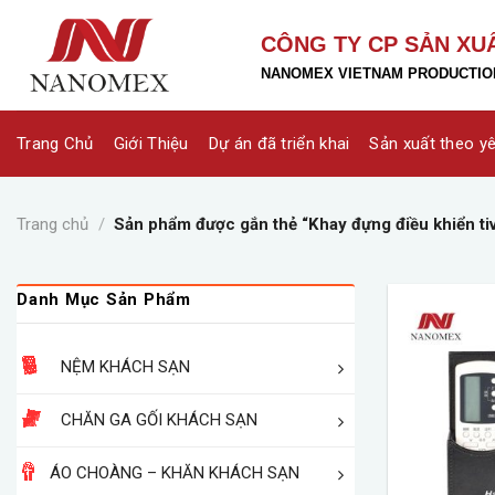
Skip
to
CÔNG TY CP SẢN XU
content
NANOMEX VIETNAM PRODUCTION
Trang Chủ
Giới Thiệu
Dự án đã triển khai
Sản xuất theo y
Trang chủ
/
Sản phẩm được gắn thẻ “Khay đựng điều khiển tiv
Danh Mục Sản Phẩm
NỆM KHÁCH SẠN
CHĂN GA GỐI KHÁCH SẠN
ÁO CHOÀNG – KHĂN KHÁCH SẠN