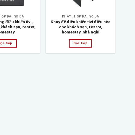
HỘP DA , SỔ DA
KHAY , HỘP DA , SỔ DA
g điều khiển tivi,
Khay để điều khiển tivi điều hòa
 khách sạn, resrot,
cho khách sạn, resrot,
omestay
homestay, nhà nghỉ
Đọc tiếp
Đọc tiếp