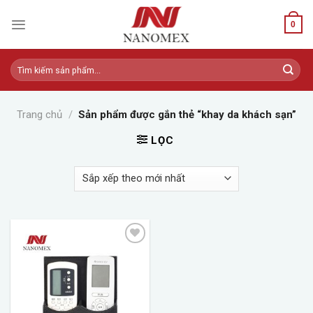
Skip
to
0
content
Tìm
kiếm:
Trang chủ
/
Sản phẩm được gắn thẻ “khay da khách sạn”
LỌC
Add to
wishlist