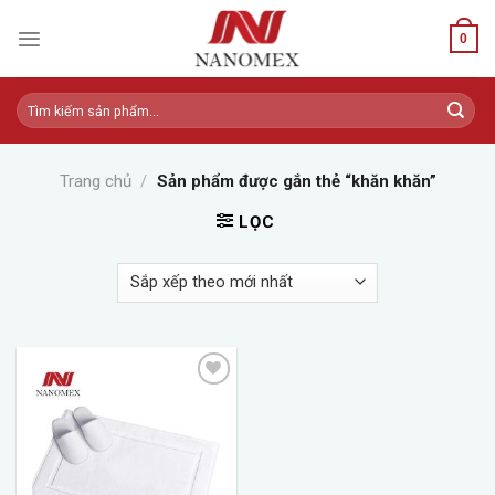
Skip
to
0
content
Tìm
kiếm:
Trang chủ
/
Sản phẩm được gắn thẻ “khăn khăn”
LỌC
Add to
wishlist