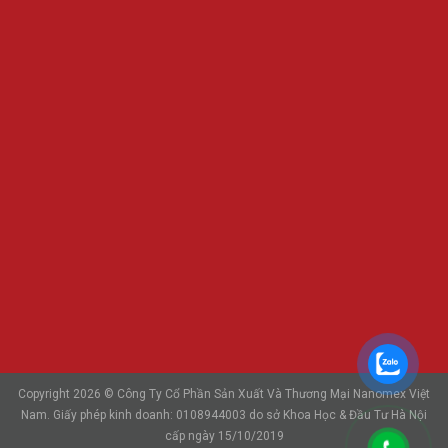
Copyright 2026 © Công Ty Cổ Phần Sản Xuất Và Thương Mại Nanomex Việt
Nam. Giấy phép kinh doanh: 0108944003 do sở Khoa Học & Đầu Tư Hà Nội
cấp ngày 15/10/2019