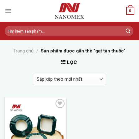
Skip
to
0
content
Tìm
kiếm:
Trang chủ
/
Sản phẩm được gắn thẻ “gạt tàn thuốc”
LỌC
Add to
wishlist