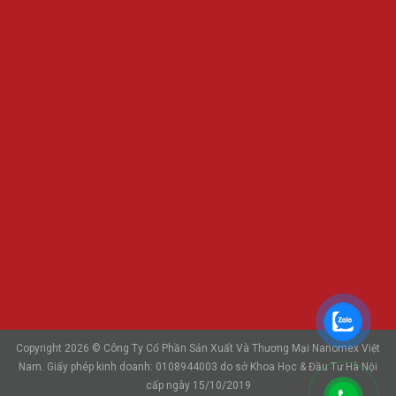
Copyright 2026 © Công Ty Cổ Phần Sản Xuất Và Thương Mại Nanomex Việt
Nam. Giấy phép kinh doanh: 0108944003 do sở Khoa Học & Đầu Tư Hà Nội
cấp ngày 15/10/2019