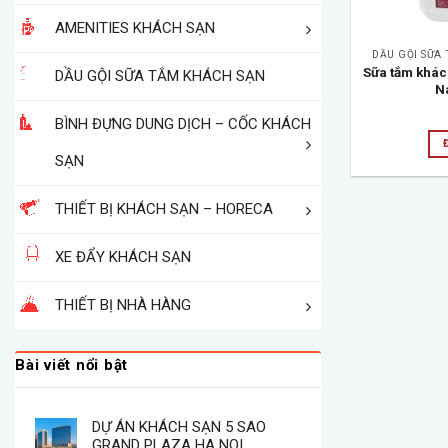
AMENITIES KHÁCH SẠN
DẦU GỘI SỮA
Sữa tắm khách 
DẦU GỘI SỮA TẮM KHÁCH SẠN
N
BÌNH ĐỰNG DUNG DỊCH – CỐC KHÁCH
SẠN
THIẾT BỊ KHÁCH SẠN – HORECA
XE ĐẨY KHÁCH SẠN
THIẾT BỊ NHÀ HÀNG
Bài viết nổi bật
DỰ ÁN KHÁCH SẠN 5 SAO
GRAND PLAZA HA NOI