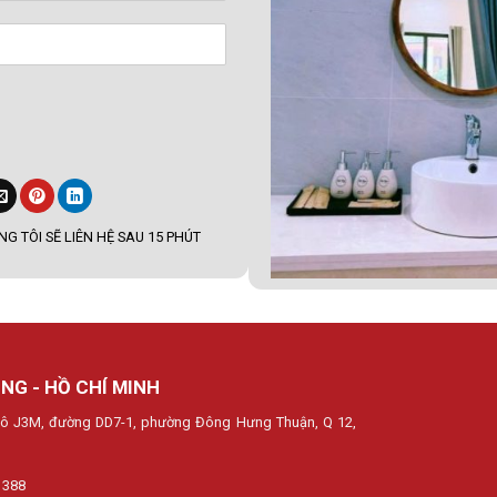
G TÔI SẼ LIÊN HỆ SAU 15 PHÚT
NG - HỒ CHÍ MINH
, lô J3M, đường DD7-1, phường Đông Hưng Thuận, Q 12,
 388