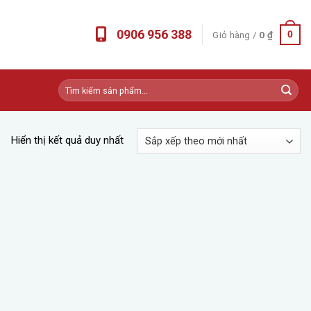
0906 956 388
Giỏ hàng /
0
₫
0
Tìm
kiếm:
Hiển thị kết quả duy nhất