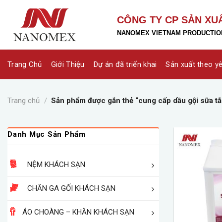
Skip
to
CÔNG TY CP SẢN XU
content
NANOMEX VIETNAM PRODUCTION
Trang Chủ
Giới Thiệu
Dự án đã triển khai
Sản xuất theo y
Trang chủ
/
Sản phẩm được gắn thẻ “cung cấp dầu gội sữa t
Danh Mục Sản Phẩm
NỆM KHÁCH SẠN
CHĂN GA GỐI KHÁCH SẠN
ÁO CHOÀNG – KHĂN KHÁCH SẠN