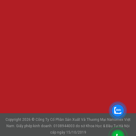
Copyright 2026 © Công Ty Cổ Phần Sản Xuất Và Thương Mại Nanomex Việt
Nam. Giấy phép kinh doanh: 0108944003 do sở Khoa Học & Đầu Tư Hà Nội
cấp ngày 15/10/2019