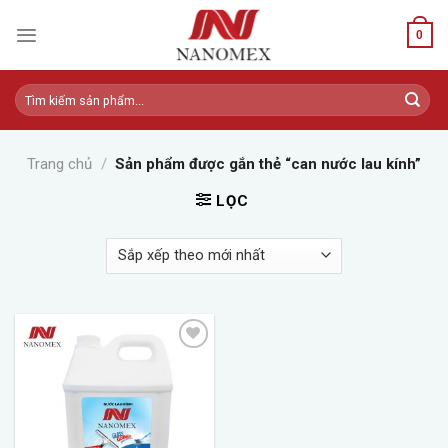
Skip
to
0
content
Tìm
kiếm:
Trang chủ
/
Sản phẩm được gắn thẻ “can nước lau kính”
LỌC
Add to
wishlist